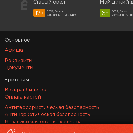
Старый орёл
12
6
2026, Россия
2026, Россия
+
+
Семейный, Комедия
Семейный, П
Основное
Афиша
Реквизиты
Документы
Зрителям
Возврат билетов
Оплата картой
Антитеррористическая безопасность
Антинаркотическая безопасность
Независимая оценка качества
Противодействие коррупции