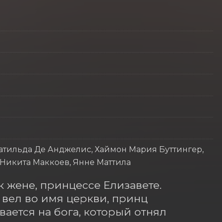
атильда Де Анджелис, Хаймон Мария Буттингер,
 Никита Маккоев, Янне Маттила
 жене, принцессе Елизавете. 
вел во имя церкви, принц 
ается на бога, который отнял 