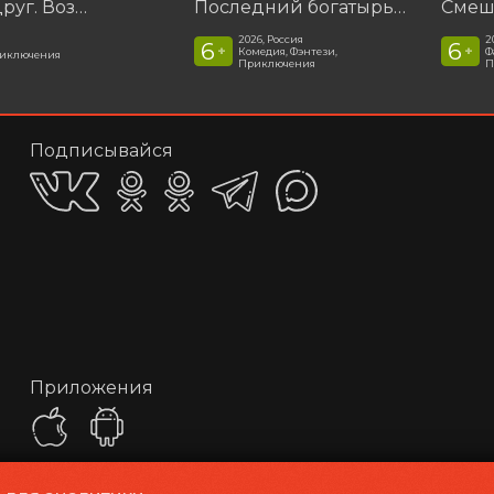
Мой дикий друг. Возвращение домой
Последний богатырь. Колобок
2026, Россия
2
6
6
+
+
Комедия, Фэнтези,
Ф
риключения
Приключения
П
Подписывайся
Приложения