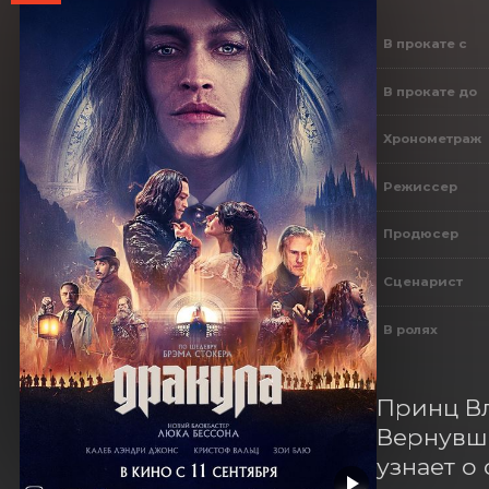
В прокате с
В прокате до
Хронометраж
Режиссер
Продюсер
Сценарист
В ролях
Принц Вл
Вернувши
узнает о