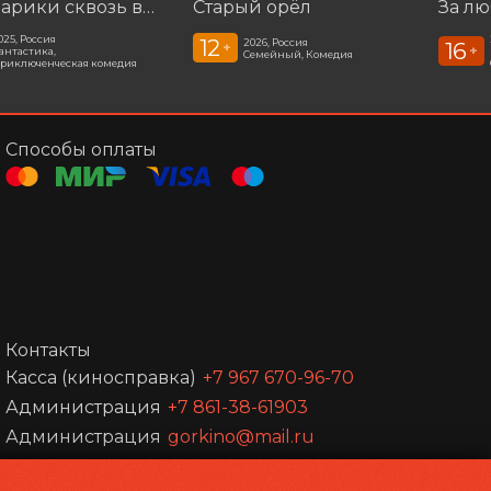
Смешарики сквозь вселенные
Старый орёл
За л
025, Россия
12
2026, Россия
16
+
+
антастика,
Семейный, Комедия
риключенческая комедия
Способы оплаты
Контакты
Касса (киносправка)
+7 967 670-96-70
Администрация
+7 861-38-61903
Администрация
gorkino@mail.ru