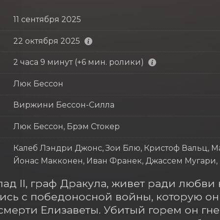
11 сентября 2025
22 октября 2025
2 часа 9 минут (+6 мин. ролики)
Люк Бессон
Виржини Бессон-Силла
Люк Бессон, Брэм Стокер
Калеб Лэндри Джонс, Зои Блю, Кристоф Вальц, М
Йонас Макконен, Иван Франек, Джассем Мугари,
ад II, граф Дракула, живет ради любви к
сь с победоносной войны, которую он 
 смерти Елизаветы. Убитый горем он гнев